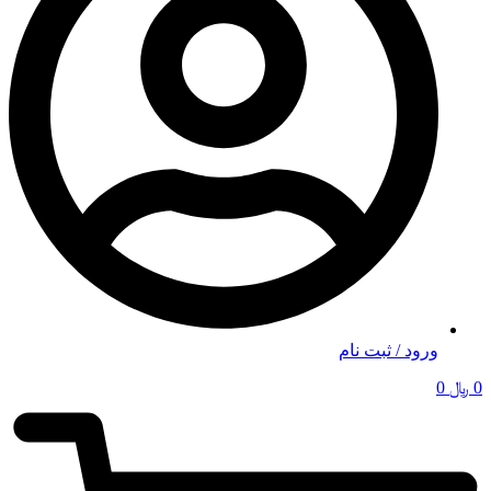
ورود / ثبت نام
0
﷼
0