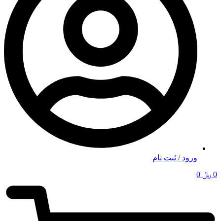
ورود / ثبت نام
0
﷼
0