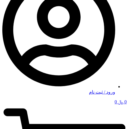
ورود / ثبت نام
0
﷼
0