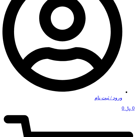
ورود / ثبت نام
0
﷼
0