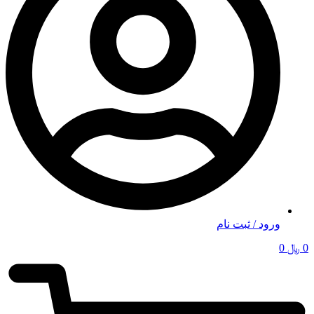
ورود / ثبت نام
0
﷼
0