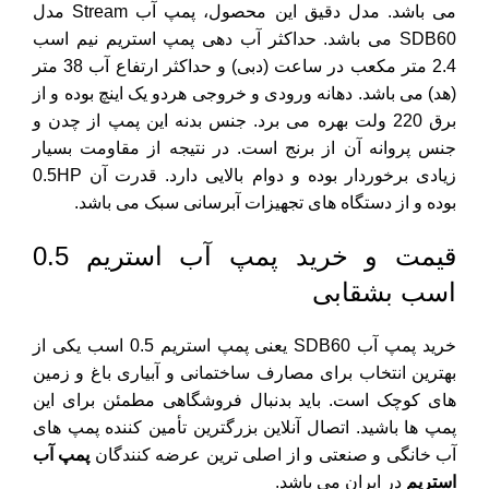
می باشد. مدل دقیق این محصول، پمپ آب Stream مدل
SDB60 می باشد. حداکثر آب دهی پمپ استریم نیم اسب
2.4 متر مکعب در ساعت (دبی) و حداکثر ارتفاع آب 38 متر
(هد) می باشد. دهانه ورودی و خروجی هردو یک اینچ بوده و از
برق 220 ولت بهره می برد. جنس بدنه این پمپ از چدن و
جنس پروانه آن از برنج است. در نتیجه از مقاومت بسیار
زیادی برخوردار بوده و دوام بالایی دارد. قدرت آن 0.5HP
بوده و از دستگاه های تجهیزات آبرسانی سبک می باشد.
قیمت و خرید پمپ آب استریم 0.5
اسب بشقابی
خرید پمپ آب SDB60 یعنی پمپ استریم 0.5 اسب یکی از
بهترین انتخاب برای مصارف ساختمانی و آبیاری باغ و زمین
های کوچک است. باید بدنبال فروشگاهی مطمئن برای این
پمپ ها باشید. اتصال آنلاین بزرگترین تأمین کننده پمپ های
آب خانگی و صنعتی و از اصلی ترین عرضه کنندگان
پمپ آب
استریم
در ایران می‌ باشد.