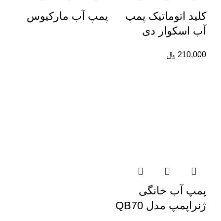
کلید اتوماتیک پمپ
پمپ آب مارکیوس
آب اسکوار دی
210,000
﷼
پمپ آب خانگی
ژنراپمپ مدل QB70