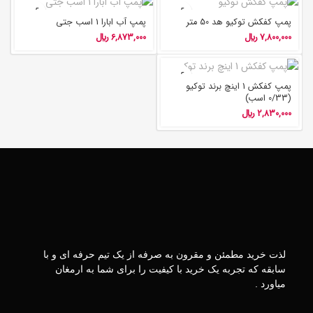
پمپ کفکش توکیو هد 50 متر
پمپ آب ابارا 1 اسب جتی
7,800,000
﷼
6,873,000
﷼
پمپ کفکش 1 اینچ برند توکیو
(0/33 اسب)
2,830,000
﷼
لذت خرید مطمئن و مقرون به صرفه از یک تیم حرفه ای و با
سابقه که تجربه یک خرید با کیفیت را برای شما به ارمغان
میاورد .