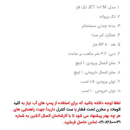
مدل: JET 102 M تک فاز
تک پروانه
بدنه چدنی مستحکم
عملکرد کم صدا
هد : 53.8 متر
دبی: 3.6 متر مکعب بر ساعت
سایز اتصال ورودی: 1 اینچ
سایز اتصال خروجی: 1 اینچ
توان ورودی: 1.5 اسب
توان خروجی : 1 اسب
لطفا توجه داشته باشید که برای استفاده از پمپ های آب نیاز به
کلید
اتومات
و
مخزن تحت فشار
یا
ست کنترل
دارید! جهت راهنمایی های
هر چه بهتر پیشنهاد می شود تا با کارشناسان اتصال آنلاین به شماره
82800031-021
تماس حاصل فرمایید.