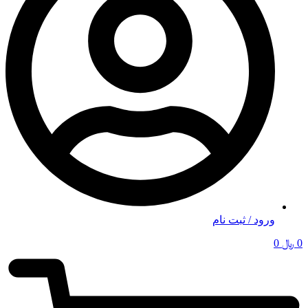
ورود / ثبت نام
0
﷼
0