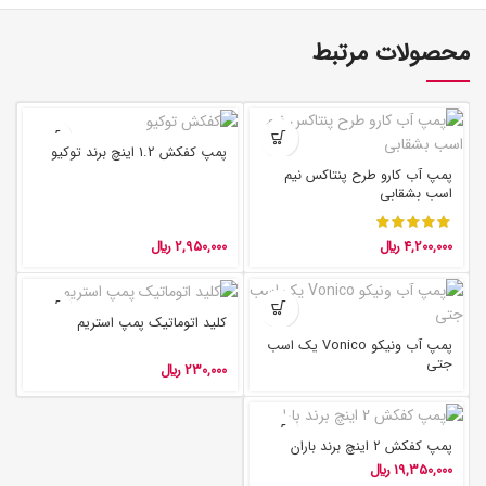
محصولات مرتبط
پمپ کفکش 1.2 اینچ برند توکیو
پمپ آب کارو طرح پنتاکس نیم
اسب بشقابی
4,200,000
﷼
2,950,000
﷼
کلید اتوماتیک پمپ استریم
پمپ آب ونیکو Vonico یک اسب
جتی
230,000
﷼
پمپ کفکش 2 اینچ برند باران
19,350,000
﷼