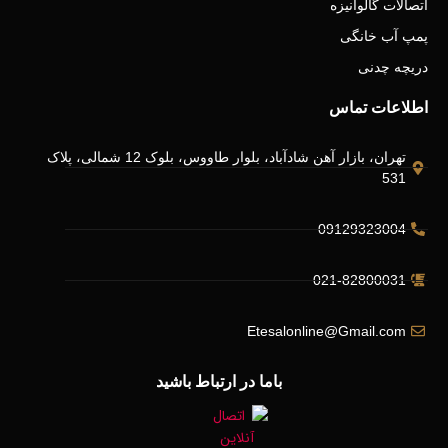
اتصالات گالوانیزه
پمپ آب خانگی
دریچه چدنی
اطلاعات تماس
تهران، بازار آهن شادآباد، بلوار طاووس، بلوک 12 شمالی، پلاک
531
09129323004
021-82800031
Etesalonline@Gmail.com
باما در ارتباط باشید