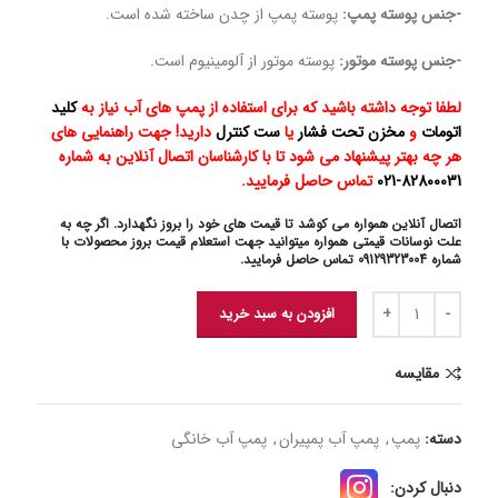
-جنس پوسته پمپ:
پوسته پمپ از چدن ساخته شده است.
-جنس پوسته موتور:
پوسته موتور از آلومینیوم است.
لطفا توجه داشته باشید که برای استفاده از پمپ های آب نیاز به
کلید
اتومات
و
مخزن تحت فشار
یا
ست کنترل
دارید! جهت راهنمایی های
هر چه بهتر پیشنهاد می شود تا با کارشناسان اتصال آنلاین به شماره
82800031-021
تماس حاصل فرمایید.
اتصال آنلاین همواره می کوشد تا قیمت های خود را بروز نگهدارد. اگر چه به
علت نوسانات قیمتی همواره میتوانید جهت استعلام قیمت بروز محصولات با
شماره 09129323004 تماس حاصل فرمایید.
افزودن به سبد خرید
مقایسه
دسته:
پمپ
,
پمپ آب پمپیران
,
پمپ آب خانگی
دنبال کردن: