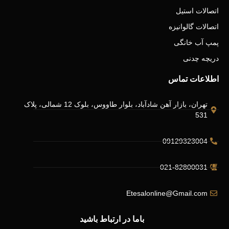
اتصالات استیل
اتصالات گالوانیزه
پمپ آب خانگی
دریچه چدنی
اطلاعات تماس
تهران، بازار آهن شادآباد، بلوار طاووس، بلوک 12 شمالی، پلاک
531
09129323004
021-82800031
Etesalonline@Gmail.com
باما در ارتباط باشید