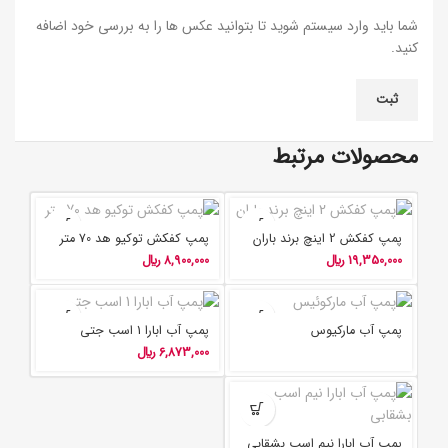
شما باید وارد سیستم شوید تا بتوانید عکس ها را به بررسی خود اضافه
کنید.
محصولات مرتبط
پمپ کفکش 2 اینچ برند باران
پمپ کفکش توکیو هد 70 متر
19,350,000
﷼
8,900,000
﷼
پمپ آب مارکیوس
پمپ آب ابارا 1 اسب جتی
6,873,000
﷼
پمپ آب ابارا نیم اسب بشقابی