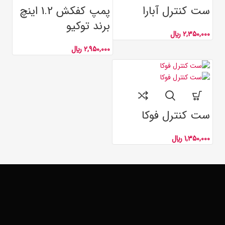
ست کنترل آبارا
پمپ کفکش 1.2 اینچ
برند توکیو
2,350,000
﷼
2,950,000
﷼
ست کنترل فوکا
1,350,000
﷼