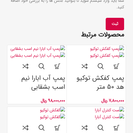
شما باید وارد سیستم شوید تا بتوانید عکس ها را به بررسی خود اضافه
کنید.
محصولات مرتبط
پمپ کفکش توکیو
پمپ آب ابارا نیم
هد 50 متر
اسب بشقابی
7,800,000
﷼
98,000,000
﷼