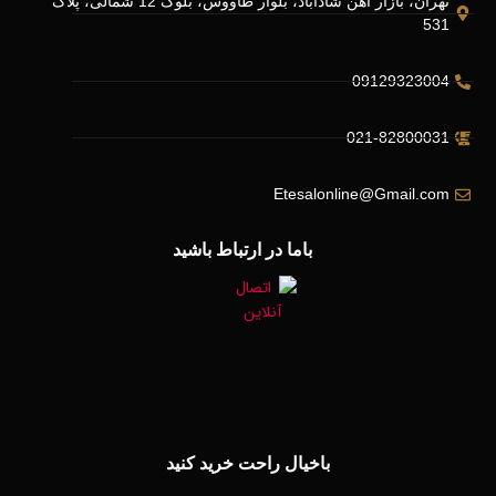
تهران، بازار آهن شادآباد، بلوار طاووس، بلوک 12 شمالی، پلاک
531
09129323004
021-82800031
Etesalonline@Gmail.com
باما در ارتباط باشید
باخیال راحت خرید کنید