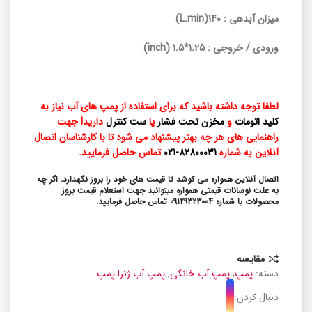
میزان آبدهی : 140(L.min)
ورودی / خروجی : 1.25*1.5 (inch)
لطفا توجه داشته باشید که برای استفاده از پمپ های آب نیاز به
کلید اتومات
و
مخزن تحت فشار
یا
ست کنترل
دارید! جهت
راهنمایی های هر چه بهتر پیشنهاد می شود تا با کارشناسان اتصال
آنلاین به شماره
82800031-021
تماس حاصل فرمایید.
اتصال آنلاین همواره می کوشد تا قیمت های خود را بروز نگهدارد. اگر چه
به علت نوسانات قیمتی همواره میتوانید جهت استعلام قیمت بروز
محصولات با شماره 09129323004 تماس حاصل فرمایید.
مقایسه
دسته:
پمپ
,
پمپ آب خانگی
,
پمپ آب ژنرا پمپ
دنبال کردن: