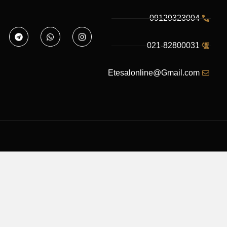
09129323004
021-82800031
Etesalonline@Gmail.com