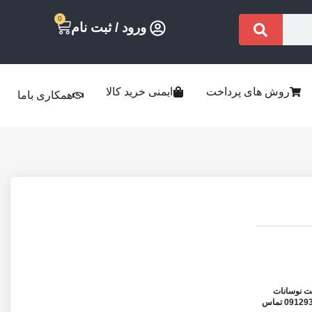
0
ورود / ثبت نام
روش های پرداخت
ایمنی خرید کالا
همکاری باما
لت نوسانات
قیمتی همواره میتوانید جهت استعلام قیمت بروز محصولات با شماره 09129323004 تماس