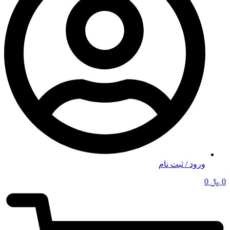
ورود / ثبت نام
0
﷼
0